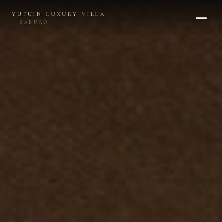
内
YUFUIN LUXURY VILLA
容
— ZAKURO —
を
ス
キ
ッ
プ