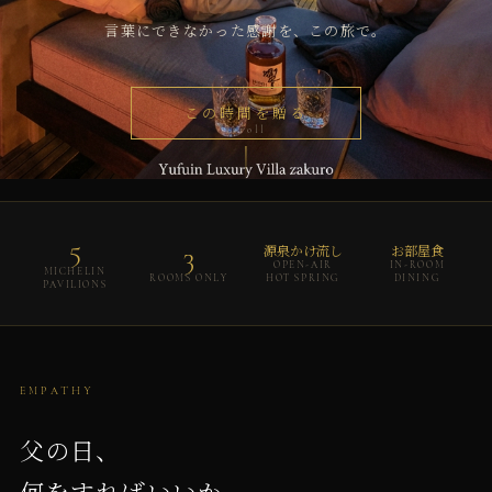
言葉にできなかった感謝を、この旅で。
この時間を贈る
scroll
5
3
源泉かけ流し
お部屋食
OPEN-AIR
IN-ROOM
MICHELIN
ROOMS ONLY
HOT SPRING
DINING
PAVILIONS
EMPATHY
父の日、
何をすればいいか