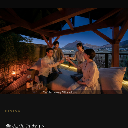
食事の時間が、
会話の時間になる。
DINING
急かされない。