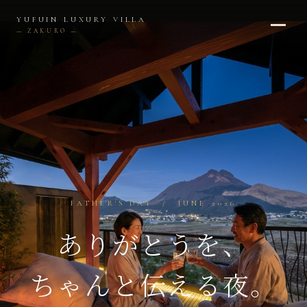
内
YUFUIN LUXURY VILLA
容
— ZAKURO —
を
ス
キ
ッ
プ
FATHER'S DAY / JUNE 2026
ありがとうを、
ちゃんと伝える夜。