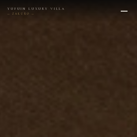
内
YUFUIN LUXURY VILLA
容
— ZAKURO —
を
ス
キ
ッ
プ