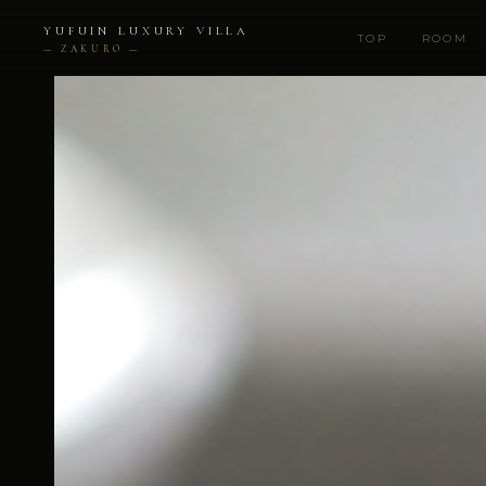
内
YUFUIN LUXURY VILLA
容
TOP
ROOM
— ZAKURO —
を
ス
キ
ッ
プ