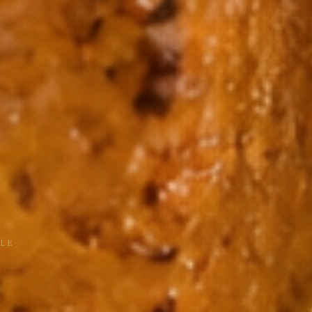
YLE
、