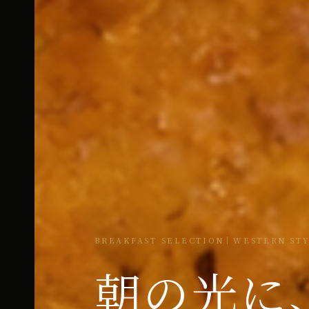
BREAKFAST SELECTION｜WESTERN ST
朝の光に